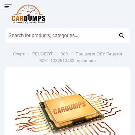
Старт
PEUGEOT
308
Прошивка ЭБУ Peugeot
308 _1037510433_nolambda