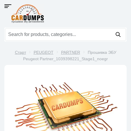
Старт
PEUGEOT
PARTNER
Прошивка ЭБУ
Peugeot Partner_1039398221_Stage1_noegr