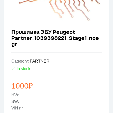
Прошивка ЭБУ Peugeot
Partner_1039398221_Stage1_noe
gr
Category:
PARTNER
In stock
1000
₽
HW:
SW:
VIN nr.: