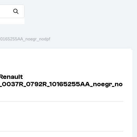
0165255AA_noegr_nodpf
Renault
_0037R_0792R_10165255AA_noegr_no