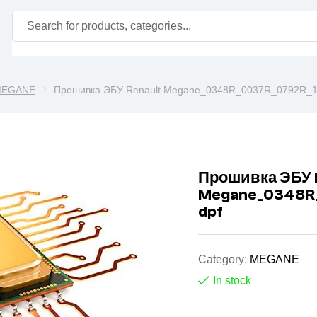
EGANE
Прошивка ЭБУ Renault Megane_0348R_0037R_0792R_1
Прошивка ЭБУ 
Megane_0348R
dpf
Category:
MEGANE
In stock