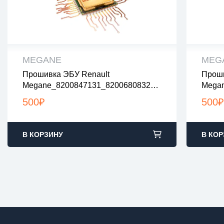
MEGANE
MEG
Прошивка ЭБУ Renault
Проши
все файлы проверены на вирусы
все
Megane_8200847131_8200680832_8
Mega
все файлы в архивах zip или rar
все 
200965737_10137785AA_noegr
20089
загрузка с 9:00-22:00 по Москве
загр
500
₽
500
₽
R
В КОРЗИНУ
В КОР