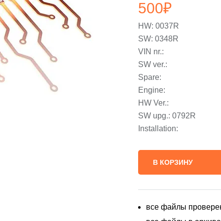
500
₽
HW: 0037R
SW: 0348R
VIN nr.:
SW ver.:
Spare:
Engine:
HW Ver.:
SW upg.: 0792R
Installation:
В КОРЗИНУ
все файлы провере