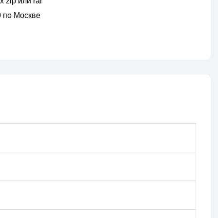
 zip или rar
00 по Москве