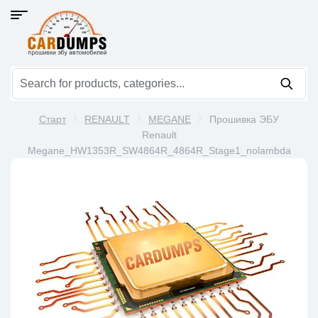
Старт
RENAULT
MEGANE
Прошивка ЭБУ
Renault
Megane_HW1353R_SW4864R_4864R_Stage1_nolambda