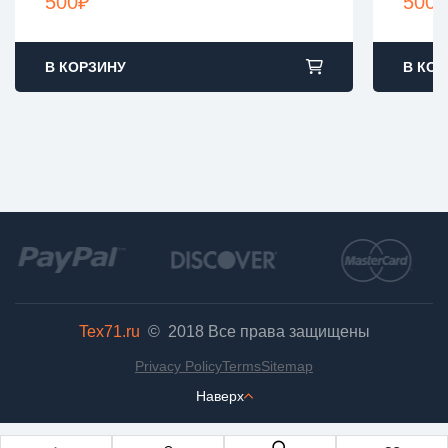
500
₽
500
₽
В КОРЗИНУ
В КОР
Tex71.ru
© 2018
Все права защищены
Privacy Policy
Terms
Sitemap
Наверх