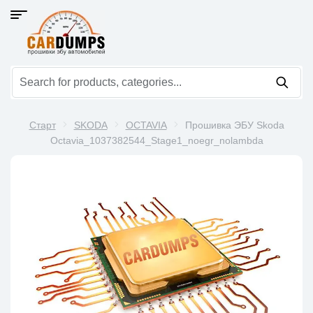
Старт
SKODA
OCTAVIA
Прошивка ЭБУ Skoda
Octavia_1037382544_Stage1_noegr_nolambda