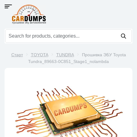
Старт
TOYOTA
TUNDRA
Прошивка ЭБУ Toyota
Tundra_89663-0C851_Stage1_nolambda