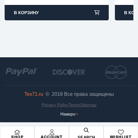
В КОРЗИНУ
В КОР
Tex71.ru
© 2018
Все права защищены
Privacy Policy
Terms
Sitemap
Наверх
SHOP
ACCOUNT
WISHLIST
SEARCH