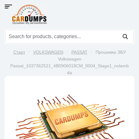
Старт
VOLKSWAGEN
PASSAT
Прошивка ЭБУ
Volkswagen
Passat_1037362521_4B0906018CM_0004_Stage1_nolamb
da