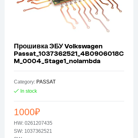
Прошивка ЭБУ Volkswagen
Passat_1037362521_4B0906018C
M_0004_Stage1_nolambda
Category:
PASSAT
In stock
1000
₽
HW: 0261207435
SW: 1037362521