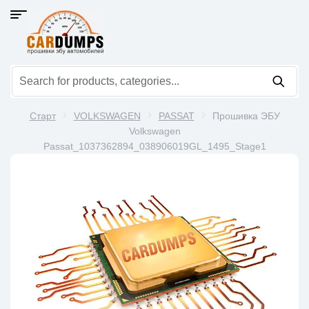
Старт
VOLKSWAGEN
PASSAT
Прошивка ЭБУ
Volkswagen
Passat_1037362894_038906019GL_1495_Stage1