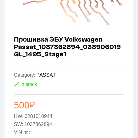
Прошивка ЭБУ Volkswagen
Passat_1037362894_038906019
GL_1495_Stage1
Category:
PASSAT
In stock
500
₽
HW: 0281010944
SW: 1037362894
VIN nr.: