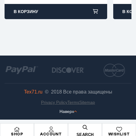
В КОРЗИНУ
В КОР
Tex71.ru
© 2018
Все права защищены
Privacy Policy
Terms
Sitemap
Наверх
SHOP
ACCOUNT
WISHLIST
SEARCH