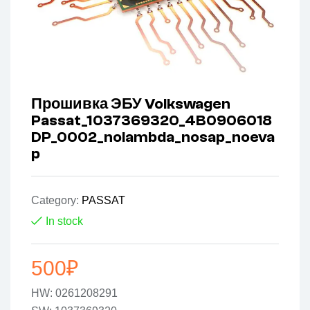
Прошивка ЭБУ Volkswagen
Passat_1037369320_4B0906018
DP_0002_nolambda_nosap_noeva
p
Category:
PASSAT
In stock
500
₽
HW: 0261208291