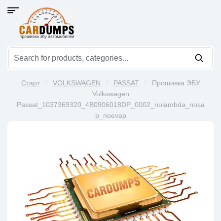
Старт
VOLKSWAGEN
PASSAT
Прошивка ЭБУ
Volkswagen
Passat_1037369320_4B0906018DP_0002_nolambda_nosa
p_noevap