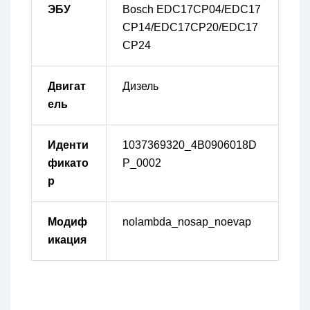
ЭБУ
Bosch EDC17CP04/EDC17
CP14/EDC17CP20/EDC17
CP24
Двигат
Дизель
ель
Иденти
1037369320_4B0906018D
фикато
P_0002
р
Модиф
nolambda_nosap_noevap
икация