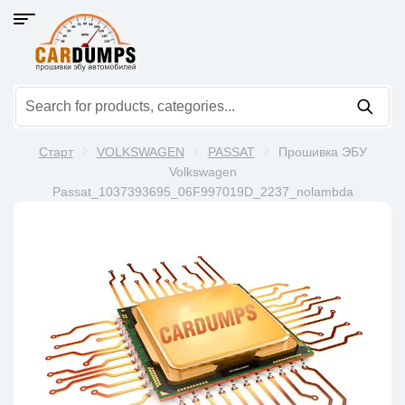
Старт
VOLKSWAGEN
PASSAT
Прошивка ЭБУ
Volkswagen
Passat_1037393695_06F997019D_2237_nolambda