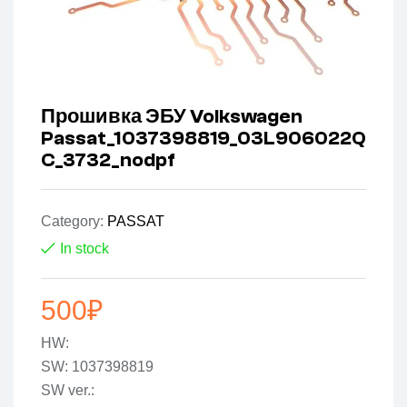
Прошивка ЭБУ Volkswagen
Passat_1037398819_03L906022Q
C_3732_nodpf
Category:
PASSAT
In stock
500
₽
HW:
SW: 1037398819
SW ver.: