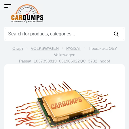
Старт
VOLKSWAGEN
PASSAT
Прошивка ЭБУ
Volkswagen
Passat_1037398819_03L906022QC_3732_nodpf