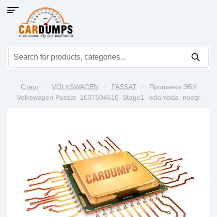
Старт
VOLKSWAGEN
PASSAT
Прошивка ЭБУ
Volkswagen Passat_1037504510_Stage1_nolambda_noegr