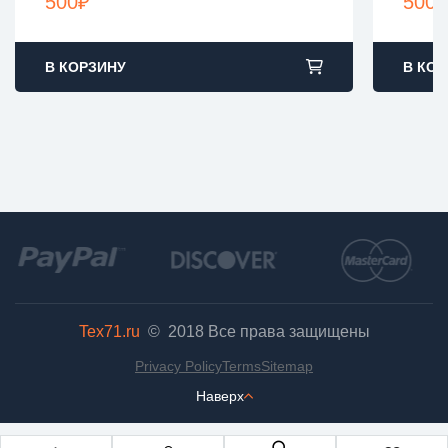
500
₽
500
₽
В КОРЗИНУ
В КОР
Tex71.ru
© 2018
Все права защищены
Privacy Policy
Terms
Sitemap
Наверх