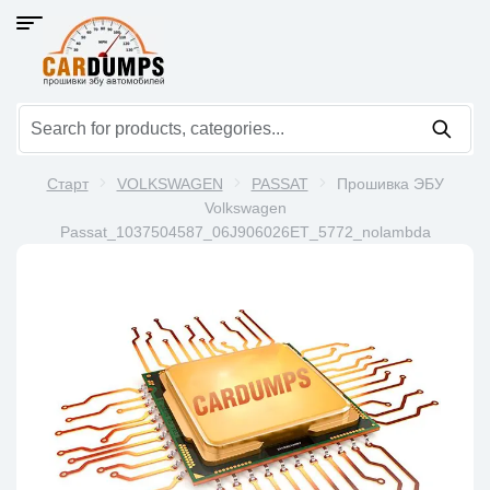
Старт
VOLKSWAGEN
PASSAT
Прошивка ЭБУ
Volkswagen
Passat_1037504587_06J906026ET_5772_nolambda