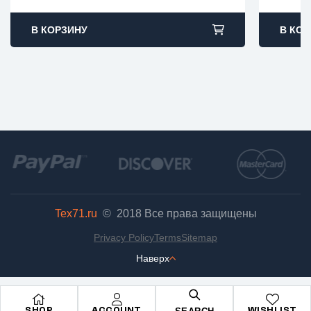
В КОРЗИНУ
В КОР
Tex71.ru
© 2018
Все права защищены
Privacy Policy
Terms
Sitemap
Наверх
SHOP
ACCOUNT
WISHLIST