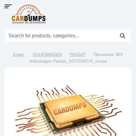
Старт
VOLKSWAGEN
PASSAT
Прошивка ЭБУ
Volkswagen Passat_1037508276_novsa