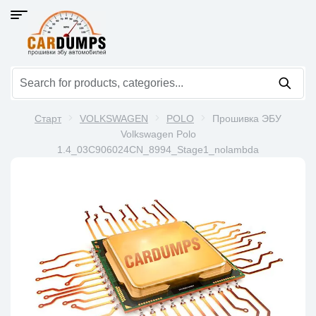
Старт
VOLKSWAGEN
POLO
Прошивка ЭБУ
Volkswagen Polo
1.4_03C906024CN_8994_Stage1_nolambda