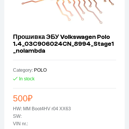
Прошивка ЭБУ Volkswagen Polo
1.4_03C906024CN_8994_Stage1
_nolambda
Category:
POLO
In stock
500
₽
HW: MM Boot4HV r04 XX63
SW:
VIN nr.: