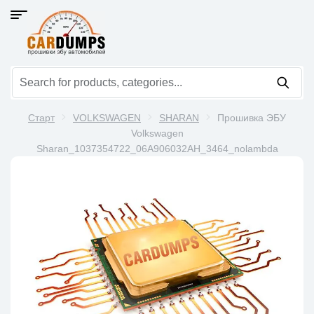
Старт
VOLKSWAGEN
SHARAN
Прошивка ЭБУ
Volkswagen
Sharan_1037354722_06A906032AH_3464_nolambda