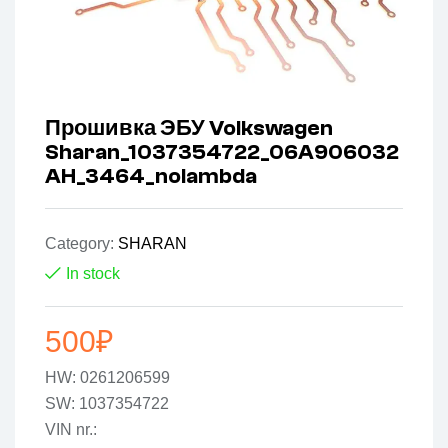
Прошивка ЭБУ Volkswagen
Sharan_1037354722_06A906032
AH_3464_nolambda
Category:
SHARAN
In stock
500
₽
HW: 0261206599
SW: 1037354722
VIN nr.: