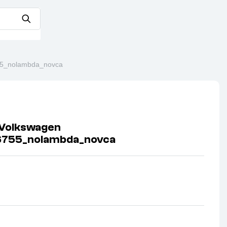
55_nolambda_novca
Volkswagen
6755_nolambda_novca