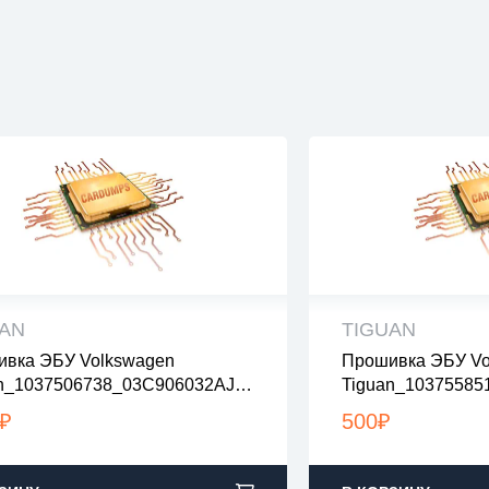
UAN
TIGUAN
вка ЭБУ Volkswagen
Прошивка ЭБУ Vo
 файлы проверены на вирусы
все файлы прове
n_1037506738_03C906032AJ_6
Tiguan_10375585
файлы в архивах zip или rar
все файлы в архив
tage1_nolambda
узка с 9:00-22:00 по Москве
загрузка с 9:00-2
₽
500
₽