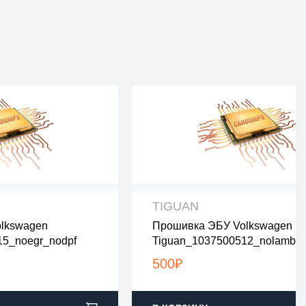
TIGUAN
lkswagen
Прошивка ЭБУ Volkswagen
рены на вирусы
все файлы проверены на виру
15_noegr_nodpf
Tiguan_1037500512_nolambd
ах zip или rar
все файлы в архивах zip или ra
2:00 по Москве
загрузка с 9:00-22:00 по Москв
500
₽