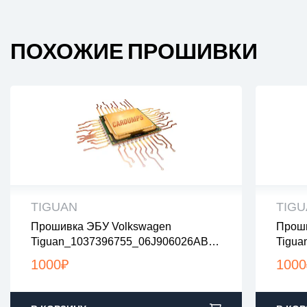
ПОХОЖИЕ ПРОШИВКИ
TIGUAN
TIG
Прошивка ЭБУ Volkswagen
Проши
все файлы проверены на вирусы
все
Tiguan_1037396755_06J906026AB_3
Tigua
все файлы в архивах zip или rar
все 
172_Stage1
462_S
загрузка с 9:00-22:00 по Москве
загр
1000
₽
1000