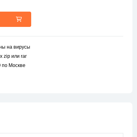
ны на вирусы
 zip или rar
00 по Москве