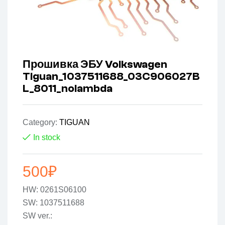
Прошивка ЭБУ Volkswagen
Tiguan_1037511688_03C906027B
L_8011_nolambda
Category:
TIGUAN
In stock
500
₽
HW: 0261S06100
SW: 1037511688
SW ver.: