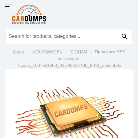
Старт
VOLKSWAGEN
TIGUAN
Прошивка ЭБУ
Volkswagen
Tiguan_1037511688_03C906027BL_8011_nolambda