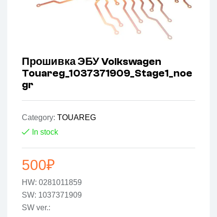
Прошивка ЭБУ Volkswagen
Touareg_1037371909_Stage1_noe
gr
Category:
TOUAREG
In stock
500
₽
HW: 0281011859
SW: 1037371909
SW ver.: