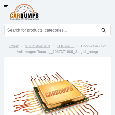
Старт
VOLKSWAGEN
TOUAREG
Прошивка ЭБУ
Volkswagen Touareg_1037371909_Stage1_noegr