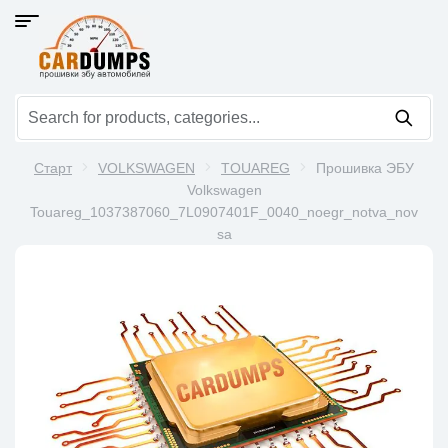
Старт
VOLKSWAGEN
TOUAREG
Прошивка ЭБУ
Volkswagen
Touareg_1037387060_7L0907401F_0040_noegr_notva_nov
sa