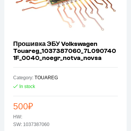
Прошивка ЭБУ Volkswagen
Touareg_1037387060_7L090740
1F_0040_noegr_notva_novsa
Category:
TOUAREG
In stock
500
₽
HW:
SW: 1037387060