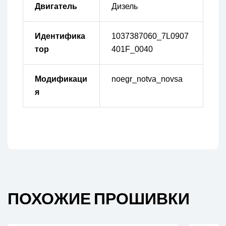
Двигатель
Дизель
Идентифика
1037387060_7L0907
тор
401F_0040
Модификаци
noegr_notva_novsa
я
ПОХОЖИЕ ПРОШИВКИ