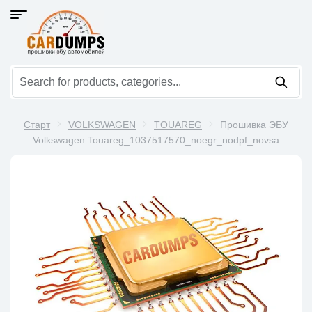
Старт
VOLKSWAGEN
TOUAREG
Прошивка ЭБУ
Volkswagen Touareg_1037517570_noegr_nodpf_novsa