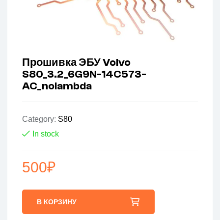
Прошивка ЭБУ Volvo
S80_3.2_6G9N-14C573-
AC_nolambda
Category:
S80
In stock
500
₽
В КОРЗИНУ