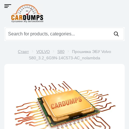
Старт
VOLVO
S80
Прошивка ЭБУ Volvo
S80_3.2_6G9N-14C573-AC_nolambda