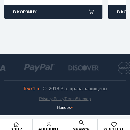
В КОРЗИНУ
В КОР
Tex71.ru
© 2018
Все права защищены
Privacy Policy
Terms
Sitemap
Наверх
SHOP
ACCOUNT
WISHLIST
SEARCH