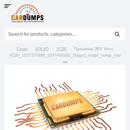
Старт
VOLVO
XC90
Прошивка ЭБУ Volvo
XC90_1037375898_1037400202_Stage1_nodpf_noegr_nov
sa