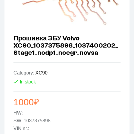
Прошивка ЭБУ Volvo
XC90_1037375898_1037400202_
Stage1_nodpf_noegr_novsa
Category:
XC90
In stock
1000
₽
HW:
SW: 1037375898
VIN nr.: