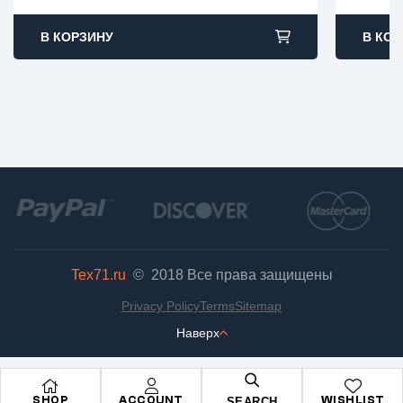
В КОРЗИНУ
В КОР
Tex71.ru
© 2018
Все права защищены
Privacy Policy
Terms
Sitemap
Наверх
SHOP
ACCOUNT
WISHLIST
SEARCH