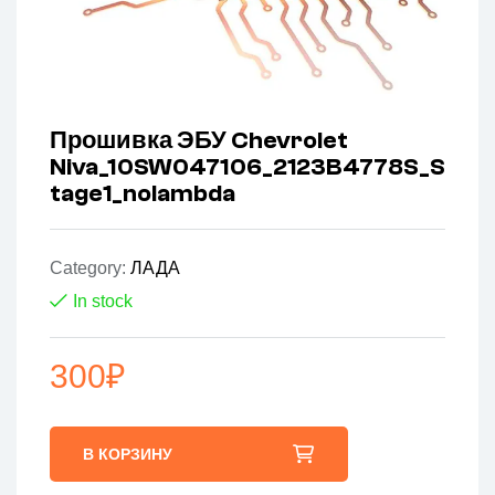
Прошивка ЭБУ Chevrolet
Niva_10SW047106_2123B4778S_S
tage1_nolambda
Category:
ЛАДА
In stock
300
₽
В КОРЗИНУ