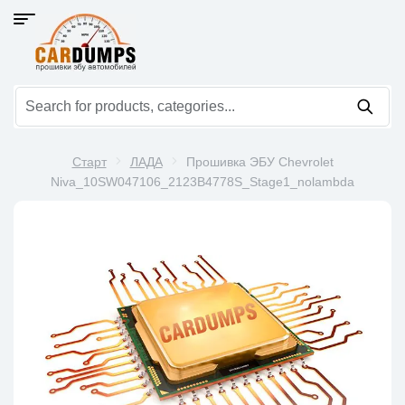
Старт
ЛАДА
Прошивка ЭБУ Chevrolet
Niva_10SW047106_2123B4778S_Stage1_nolambda