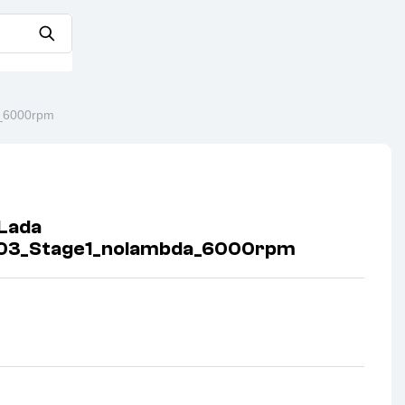
_6000rpm
Lada
03_Stage1_nolambda_6000rpm