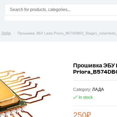
ЛАДА
Прошивка ЭБУ Lada Priora_B574DB03_Stage1_nolambda
Прошивка ЭБУ 
Priora_B574DB
Category:
ЛАДА
In stock
250
₽