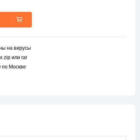
ны на вирусы
 zip или rar
00 по Москве