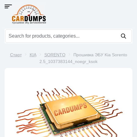
Старт
KIA
SORENTO
Прошивка ЭБУ Kia Sorento
2.5_1037383144_noegr_ksok