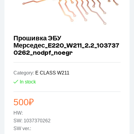
Прошивка ЭБУ
Мерседес_E220_W211_2.2_103737
0262_nodpf_noegr
Category:
E CLASS W211
In stock
500
₽
HW:
SW: 1037370262
SW ver.: