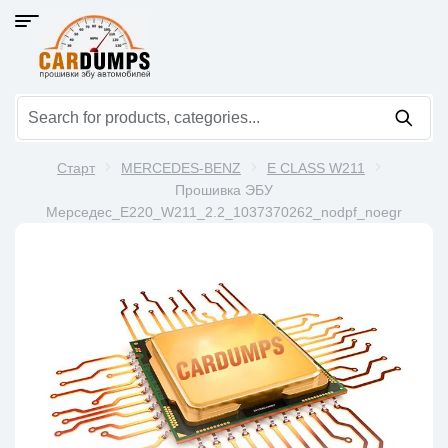
Старт
MERCEDES-BENZ
E CLASS W211
Прошивка ЭБУ
Мерседес_E220_W211_2.2_1037370262_nodpf_noegr