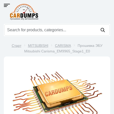
Старт
MITSUBISHI
CARISMA
Прошивка ЭБУ
Mitsubishi Carisma_EM9965_Stage1_E0