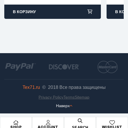
В КОРЗИНУ
В КОР
Tex71.ru
© 2018
Все права защищены
Privacy Policy
Terms
Sitemap
Наверх
SHOP
ACCOUNT
WISHLIST
SEARCH