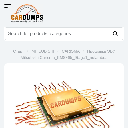
Старт
MITSUBISHI
CARISMA
Прошивка ЭБУ
Mitsubishi Carisma_EM9965_Stage1_nolambda