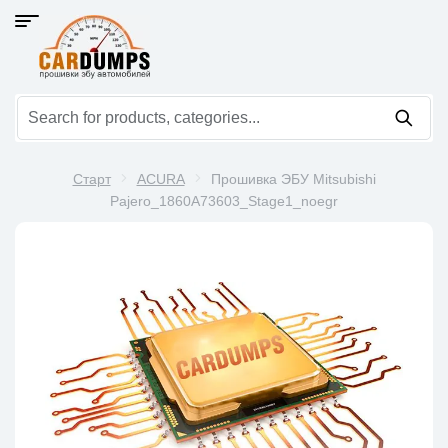
Старт
ACURA
Прошивка ЭБУ Mitsubishi
Pajero_1860A73603_Stage1_noegr