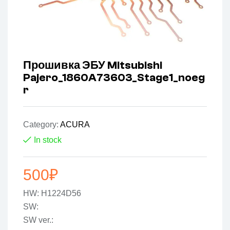
Прошивка ЭБУ Mitsubishi
Pajero_1860A73603_Stage1_noeg
r
Category:
ACURA
In stock
500
₽
HW: H1224D56
SW:
SW ver.: