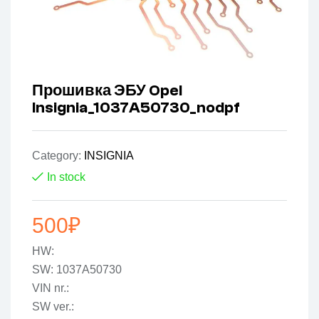
Прошивка ЭБУ Opel
Insignia_1037A50730_nodpf
Category:
INSIGNIA
In stock
500
₽
HW:
SW: 1037A50730
VIN nr.:
SW ver.: