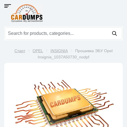
Старт
OPEL
INSIGNIA
Прошивка ЭБУ Opel
Insignia_1037A50730_nodpf