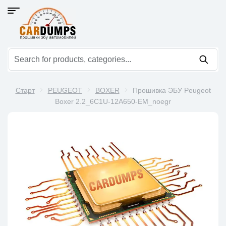
Старт
PEUGEOT
BOXER
Прошивка ЭБУ Peugeot
Boxer 2.2_6C1U-12A650-EM_noegr