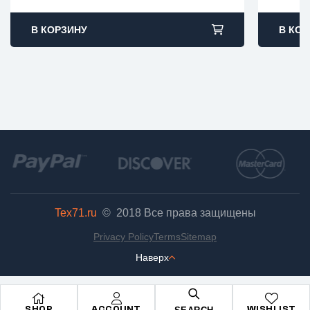
В КОРЗИНУ
В КОР
Tex71.ru
© 2018
Все права защищены
Privacy Policy
Terms
Sitemap
Наверх
SHOP
ACCOUNT
WISHLIST