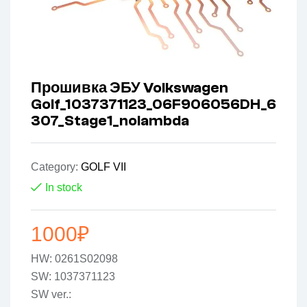
Прошивка ЭБУ Volkswagen
Golf_1037371123_06F906056DH_6
307_Stage1_nolambda
Category:
GOLF VII
In stock
1000
₽
HW: 0261S02098
SW: 1037371123
SW ver.: