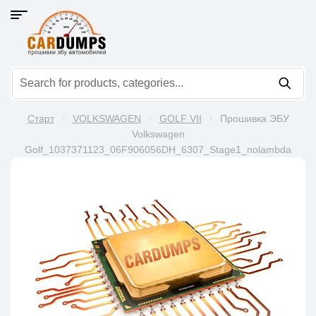
Старт
VOLKSWAGEN
GOLF VII
Прошивка ЭБУ
Volkswagen
Golf_1037371123_06F906056DH_6307_Stage1_nolambda