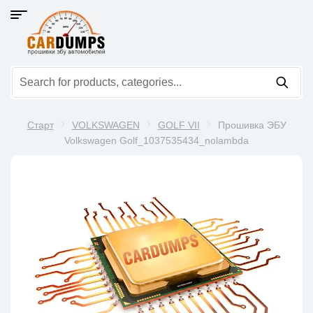
Старт
VOLKSWAGEN
GOLF VII
Прошивка ЭБУ
Volkswagen Golf_1037535434_nolambda