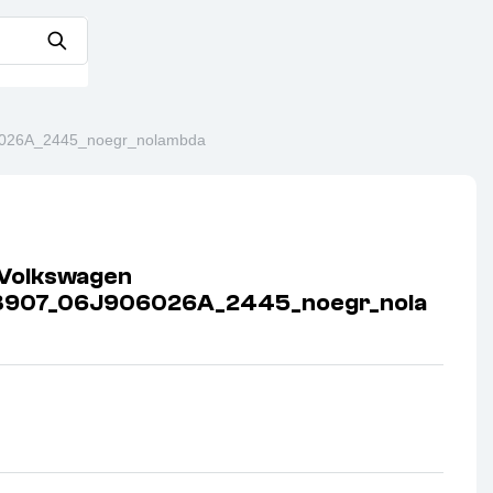
6026A_2445_noegr_nolambda
Volkswagen
3907_06J906026A_2445_noegr_nola