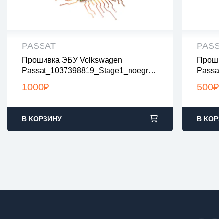
PASSAT
PAS
Прошивка ЭБУ Volkswagen
Проши
все файлы проверены на вирусы
все
Passat_1037398819_Stage1_noegr_n
Passa
все файлы в архивах zip или rar
все 
Olambda_nodpf
загрузка с 9:00-22:00 по Москве
загр
1000
₽
500
₽
В КОРЗИНУ
В КОР