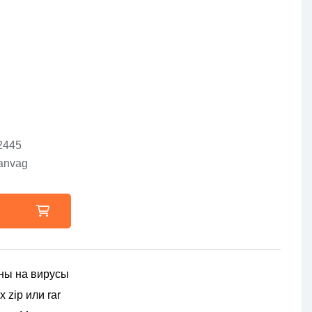
2445
canvag
ны на вирусы
 zip или rar