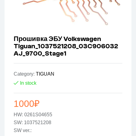
Прошивка ЭБУ Volkswagen
Tiguan_1037521208_03C906032
AJ_9700_Stage1
Category:
TIGUAN
In stock
1000
₽
HW: 0261S04655
SW: 1037521208
SW ver.: