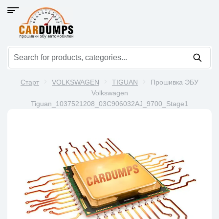
Старт
VOLKSWAGEN
TIGUAN
Прошивка ЭБУ
Volkswagen
Tiguan_1037521208_03C906032AJ_9700_Stage1