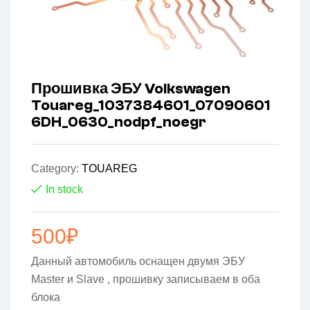
Прошивка ЭБУ Volkswagen
Touareg_1037384601_07090601
6DH_0630_nodpf_noegr
Category:
TOUAREG
In stock
500
₽
Данный автомобиль оснащен двумя ЭБУ
Master и Slave , прошивку записываем в оба
блока