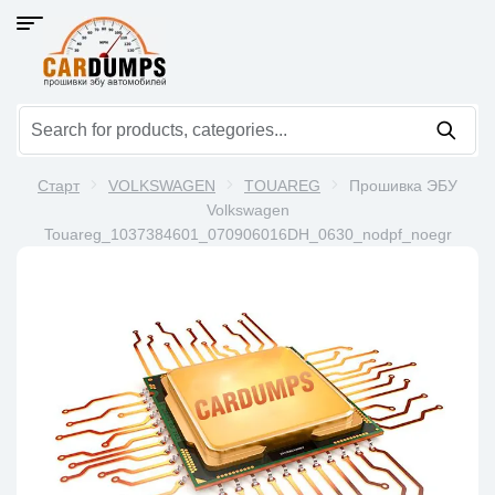
Старт
VOLKSWAGEN
TOUAREG
Прошивка ЭБУ
Volkswagen
Touareg_1037384601_070906016DH_0630_nodpf_noegr