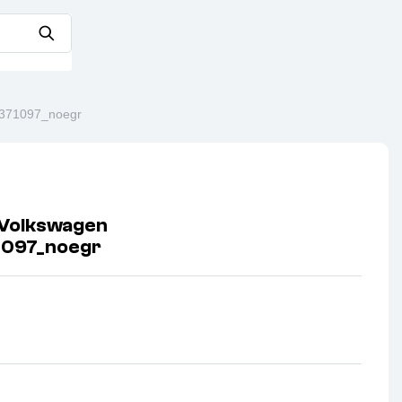
371097_noegr
Volkswagen
1097_noegr