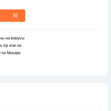
ны на вирусы
 zip или rar
00 по Москве