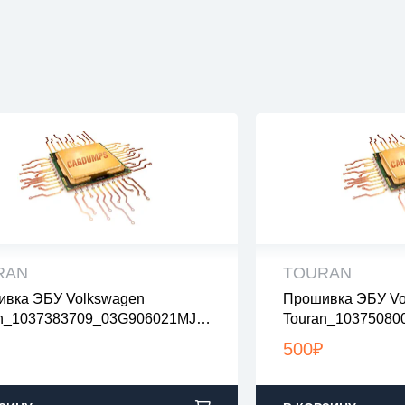
RAN
TOURAN
вка ЭБУ Volkswagen
Прошивка ЭБУ Vo
 файлы проверены на вирусы
все файлы прове
an_1037383709_03G906021MJ_
Touran_1037508
файлы в архивах zip или rar
все файлы в архив
noegr_nodpf
7226_nolambda
узка с 9:00-22:00 по Москве
загрузка с 9:00-2
500
₽