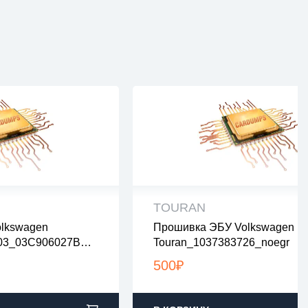
TOURAN
lkswagen
Прошивка ЭБУ Volkswagen
рены на вирусы
все файлы проверены на виру
003_03C906027BN_
Touran_1037383726_noegr
ах zip или rar
все файлы в архивах zip или ra
2:00 по Москве
загрузка с 9:00-22:00 по Москв
500
₽