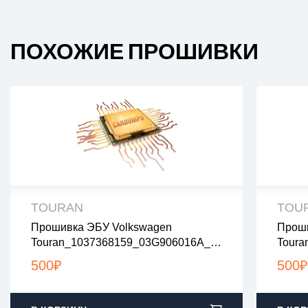
ПОХОЖИЕ ПРОШИВКИ
TOURAN
TOU
Прошивка ЭБУ Volkswagen
Проши
все файлы проверены на вирусы
все
Touran_1037368159_03G906016A_5
Tour
все файлы в архивах zip или rar
все 
185_noegr
0484_
загрузка с 9:00-22:00 по Москве
загр
500
₽
500
₽