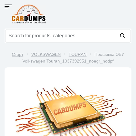
Старт
VOLKSWAGEN
TOURAN
Прошивка ЭБУ
Volkswagen Touran_1037392951_noegr_nodpf