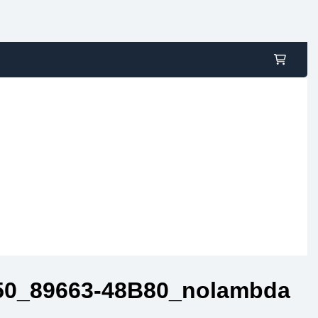
50_89663-48B80_nolambda