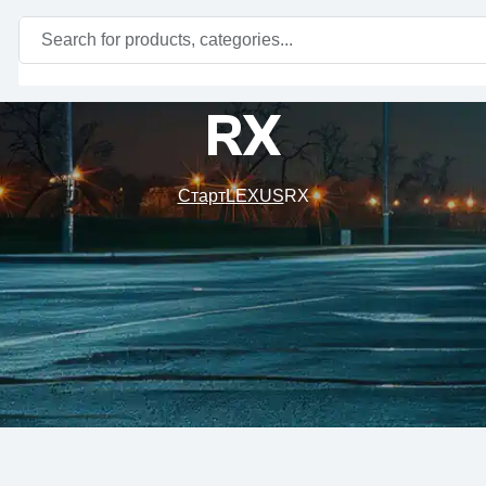
RX
Старт
LEXUS
RX