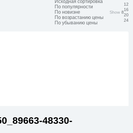
Исходная сортировка
12
По популярности
16
По новизне
Show
8
20
По возрастанию цены
24
По убыванию цены
0_89663-48330-