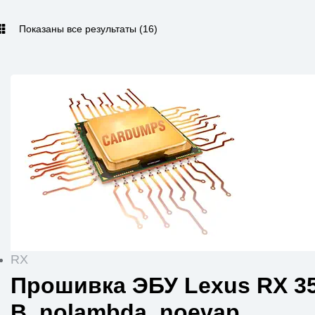
Показаны все результаты (16)
RX
Прошивка ЭБУ Lexus RX 35
B_nolambda_noevap