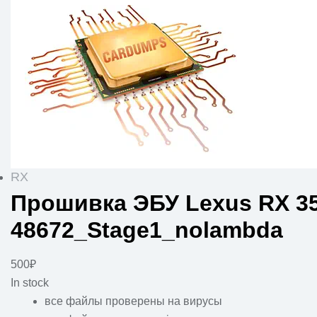
RX
Прошивка ЭБУ Lexus RX 35
48672_Stage1_nolambda
500
₽
In stock
все файлы проверены на вирусы