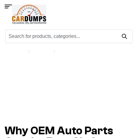
Старт
Off Topic
Why OEM Auto Parts Are the Best
Choice
Why OEM Auto Parts