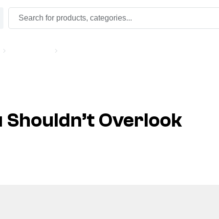
Tips & Tricks
Critical Auto Parts You Shouldn’t Overlook During 
u Shouldn’t Overlook