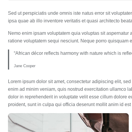
Sed ut perspiciatis unde omnis iste natus error sit volup
ipsa quae ab illo inventore veritatis et quasi architecto beat
Nemo enim ipsam voluptatem quia voluptas sit aspernatur au
ratione voluptatem sequi nesciunt. Neque porro quisquam e
“African décor reflects harmony with nature which is reflec
Jane Cooper
Lorem ipsum dolor sit amet, consectetur adipiscing elit, se
enim ad minim veniam, quis nostrud exercitation ullamco la
dolor in reprehenderit in voluptate velit esse cillum dolore e
proident, sunt in culpa qui officia deserunt mollit anim id es