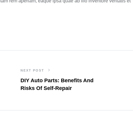
am rem aperiam, eaque ipsa quae ab illo inventore veritatis et
NEXT POST
DIY Auto Parts: Benefits And
Risks Of Self-Repair